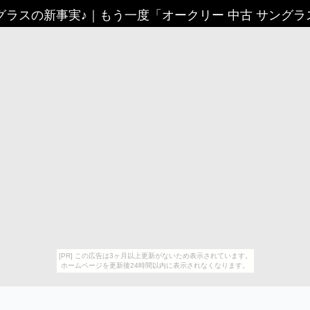
グラスの新事実♪
｜
もう一度「オークリー 中古 サング
[PR] この広告は3ヶ月以上更新がないため表示されています。
ホームページを更新後24時間以内に表示されなくなります。