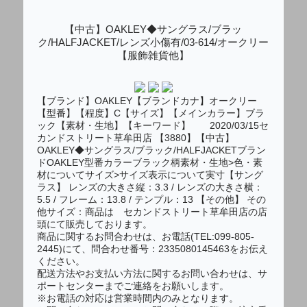
【中古】OAKLEY◆サングラス/ブラッ
ク/HALFJACKET/レンズ小傷有/03-614/オークリー
【服飾雑貨他】
【ブランド】OAKLEY【ブランドカナ】オークリー
【型番】【程度】C【サイズ】【メインカラー】ブラ
ック【素材・生地】【キーワード】 2020/03/15セ
カンドストリート草牟田店 【3880】【中古】
OAKLEY◆サングラス/ブラック/HALFJACKETブラン
ドOAKLEY型番カラーブラック柄素材・生地>色・素
材についてサイズ>サイズ表示について実寸【サング
ラス】 レンズの大きさ縦：3.3 / レンズの大きさ横：
5.5 / フレーム：13.8 / テンプル：13 【その他】 その
他サイズ：商品は セカンドストリート草牟田店の店
頭にて販売しております。
商品に関するお問合わせは、お電話(TEL:099-805-
2445)にて、問合わせ番号：2335080145463をお伝え
ください。
配送方法やお支払い方法に関するお問い合わせは、サ
ポートセンターまでご連絡をお願いします。
※お電話の対応は営業時間内のみとなります。